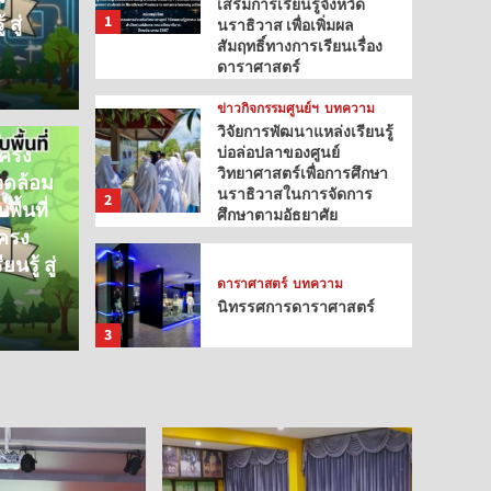
เสริมการเรียนรู้จังหวัด
สู่
1
นราธิวาส เพื่อเพิ่มผล
สัมฤทธิ์ทางการเรียนเรื่อง
ดาราศาสตร์
ข่าวกิจกรรมศูนย์ฯ
บทความ
วิจัยการพัฒนาแหล่งเรียนรู้
โครง
บ่อล่อปลาของศูนย์
วิทยาศาสตร์เพื่อการศึกษา
วดล้อม
นราธิวาสในการจัดการ
2
ื้นที่
ศึกษาตามอัธยาศัย
ครง
รู้ สู่
ดาราศาสตร์
บทความ
นิทรรศการดาราศาสตร์
3
ดาราศาสตร์
บทความ
ปรากฏการณ์รุ้งกินน้ำ
4