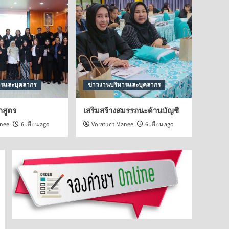
บทความ
วิทยาศาสตร์ทั่วไป
แพลงก์ตอนพืช คืออะไร?
5
ารและบุคลากร
ข่าวงานบริหารและบุคลากร
กสูตร
เสริมสร้างสมรรถนะด้านบัญชี
anee
6 เดือน ago
Voratuch Manee
6 เดือน ago