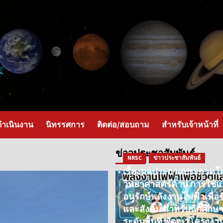
ำเนินงาน
นิทรรศการ
ติดต่อ/สอบถาม
สำหรับเจ้าหน้าที่
ข่าวประชาสัมพันธ์
NRSC
ข่าวประชาสัมพันธ์
เรื่องผลประกาศประกวดโ
วิทยาศาสตร์ด้าน การใช้
อนุรักษ์พลังงานไฟฟ้าเพื่อช
และสังคม สำหรับนักศึกษา
ระดับพื้นที่ พัฒนาโครงงา