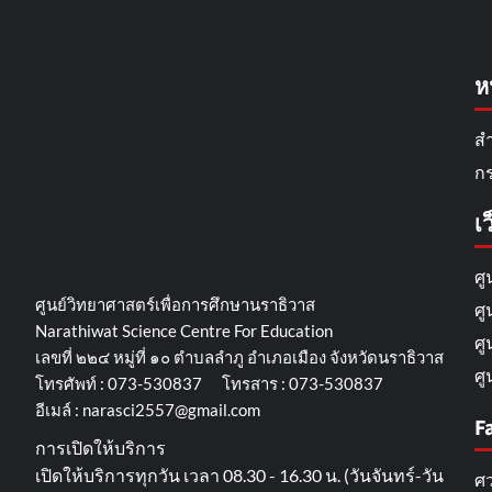
ห
สำ
กร
เว
ศู
ศูนย์วิทยาศาสตร์เพื่อการศึกษานราธิวาส
ศู
Narathiwat Science Centre For Education
ศู
เลขที่ ๒๒๔ หมู่ที่ ๑๐ ตำบลลำภู อำเภอเมือง จังหวัดนราธิวาส
ศู
โทรศัพท์ : 073-530837 โทรสาร : 073-530837
อีเมล์ : narasci2557@gmail.com
F
การเปิดให้บริการ
เปิดให้บริการทุกวัน เวลา 08.30 - 16.30 น. (วันจันทร์-วัน
ศว