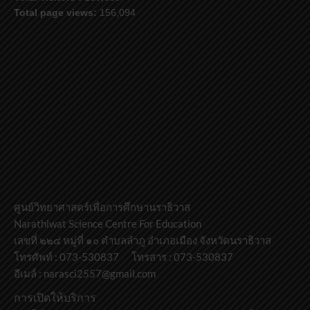
Total page views:
156,094
ศูนย์วิทยาศาสตร์เพื่อการศึกษานราธิวาส
Narathiwat Science Centre For Education
เลขที่ ๒๒๔ หมู่ที่ ๑๐ ตำบลลำภู อำเภอเมือง จังหวัดนราธิวาส
โทรศัพท์ : 073-530837 โทรสาร : 073-530837
อีเมล์ : narasci2557@gmail.com
การเปิดให้บริการ