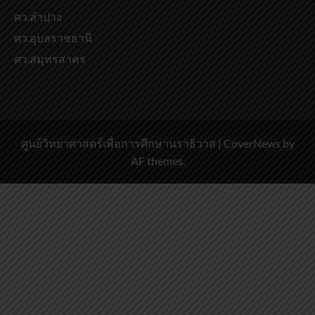
ศว.ลำปาง
ศว.อุบลราชธานี
ศว.สมุทรสาคร
ศูนย์วิทยาศาสตร์เพื่อการศึกษานราธิวาส
|
CoverNews
by
AF themes.