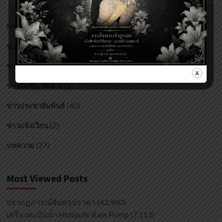
หา
รัช
(17)
NRSC
(173)
ข่าวกิจกรรมศูนย์ฯ
(216)
ข่าวงานบริหารและบุคลากร
(1)
ข่าวจัดซื้อ/จัดจ้าง
(40)
ข่าวประชาสัมพันธ์
(2)
ข่าวแจ้งเวียน
(27)
บทความ
Most Viewed Posts
ปรากฏการณ์จันทรุปราคา
(42,960)
เครื่องตะบันน้ำ Hidraulic Ram Pump
(7,113)