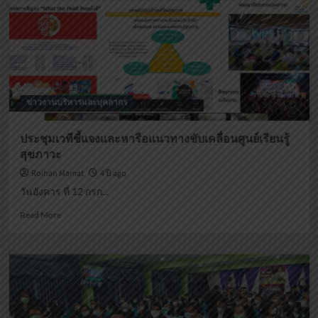
ประชาสัมพันธ์
หลักสูตร
การ
บริหาร
จัดการ
ด้าน
การ
ข่าวงานบริหารและบุคลากร
เงิน
ตาม
หลัก
ประชุมเวทีชี้แจงและหารือแนวทางขับเคลื่อนศูนย์เรียนรู้
ปรัชญา
สุขภาวะ
เศรษฐกิจ
พอ
Roihan Mamat
4 ปี ago
เพียง
วันอังคาร ที่ 12 กรก...
สำหรับ
ข้าราชการ
Read
Read More
ครู
more
และ
about
บุคลากร
ประชุม
ทางการ
เวที
ศึกษา
ชี้แจง
และ
หารือ