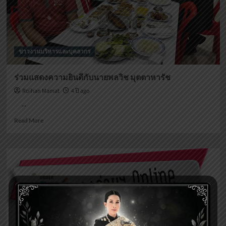
ข่าวงานบริหารและบุคลากร
ร่วมแสดงความยินดีกับนายพลวิช มุตตาหารัช
Roihan Mamat
4 ปี ago
...
Read
Read More
more
about
ร่วม
แสดง
ความ
ยินดี
กับ
นาย
พล
วิช
มุตตา