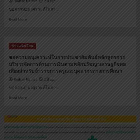
Roihan Mamat
2 ปี ago
ขอความอนุเคราะห์ในกา...
Read
Read More
more
about
ขอ
ความ
ข่าวแจ้งเวียน
อนุเคราะห์
ใน
ขอความอนุเคราะห์ในการประชาสัมพันธ์หลักสูตรการ
การ
บริหารจัดการด้านการเงินตามหลักปรัชญาเศรษฐกิจพอ
ประชาสัมพันธ์
เพียงสำหรับข้าราชการครูและบุคลากรทางการศึกษา
ระบบ
ศูนย์
Roihan Mamat
2 ปี ago
การ
ขอความอนุเคราะห์ในกา...
เรียน
รู้
Read
Read More
ศาล
more
ปกครอง
about
ออนไลน์
ขอ
ความ
อนุเคราะห์
ใน
การ