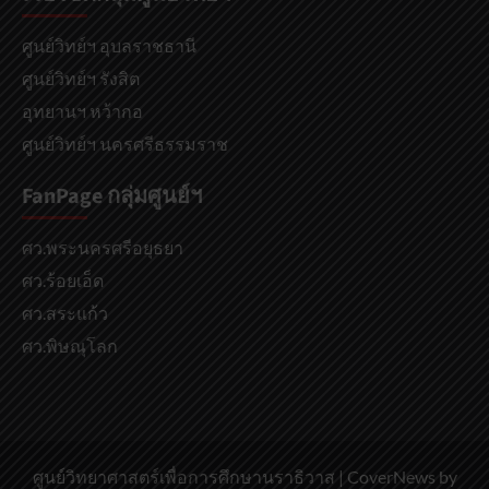
ศูนย์วิทย์ฯ อุบลราชธานี
ศูนย์วิทย์ฯ รังสิต
อุทยานฯ หว้ากอ
ศูนย์วิทย์ฯ นครศรีธรรมราช
FanPage กลุ่มศูนย์ฯ
ศว.พระนครศรีอยุธยา
ศว.ร้อยเอ็ด
ศว.สระแก้ว
ศว.พิษณุโลก
ศูนย์วิทยาศาสตร์เพื่อการศึกษานราธิวาส
|
CoverNews
by