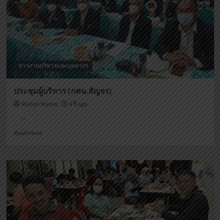
แนวทาง
ขับ
เคลื่อน
ศูนย์
เรียน
รู้
สุข
ข่าวงานบริหารและบุคลากร
ภาวะ
ประชุมผู้บริหาร (กศน.สัญจร)
Roihan Mamat
4 ปี ago
...
Read
Read More
more
about
ประชุม
ผู้
บริหาร
(กศน.สัญจร)