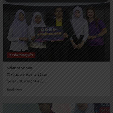
ลูก
เสือ
สกร.ชายแดน
ใต้
ข่าวกิจกรรมศูนย์ฯ
Science Shows
Voratuch Manee
1 ปี ago
16 และ 18 กรกฎาคม 25...
Read
Read More
more
about
Science
Shows