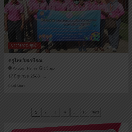
ความ
เป็น
เลิศ
ข่าวกิจกรรมศูนย์ฯ
ครูไทยวัยเกษียณ
Voratuch Manee
1 ปี ago
17 มิถุนายน 2568 ...
Read
Read More
more
about
ครูไทย
วัย
Posts
2
3
4
15
Next
1
…
เกษียณ
pagination