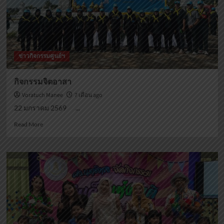
ข่าวกิจกรรมศูนย์ฯ
กิจกรรมจิตอาสา
Voratuch Manee
7 เดือน ago
22 มกราคม 2569 ...
Read
Read More
more
about
กิจกรรม
จิต
อาสา