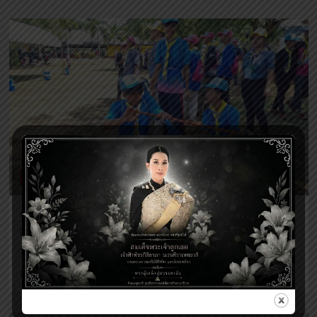
about
สัปดาห์
วิทยาศาสตร์
ข่าวกิจกรรมศูนย์ฯ
ค่ายลูกเสือ สกร.ชายแดนใต้
Voratuch Manee
1 ปี ago
20-24 กรกฎาคม 2568 ...
Read
Read More
more
about
ค่าย