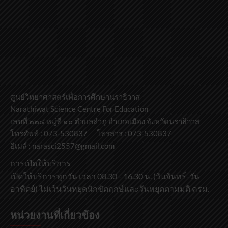
ศูนย์วิทยาศาสตร์เพื่อการศึกษานราธิวาส
Narathiwat Science Centre For Education
เลขที่ ๒๒๔ หมู่ที่ ๑๐ ตำบลลำภู อำเภอเมือง จังหวัดนราธิวาส
โทรศัพท์ : 073-530837 โทรสาร : 073-530837
อีเมล์ : narasci2557@gmail.com
การเปิดให้บริการ
เปิดให้บริการทุกวัน เวลา 08.30 - 16.30 น. (วันจันทร์-วัน
อาทิตย์) ไม่เว้นวันหยุดนักขัตฤกษ์และวันหยุดตามมติ ครม.
หน่วยงานที่เกี่ยวข้อง