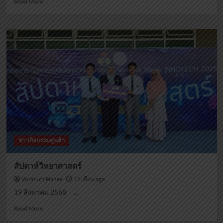
Read More
more
about
โรงเรียน
อัคร
ศาสน์
วิทยา
ข่าวกิจกรรมศูนย์ฯ
สัปดาห์วิทยาศาสตร์
Voratuch Manee
12 เดือน ago
19 สิงหาคม 2568 ...
Read
Read More
more