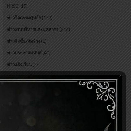
(17)
NRSC
(173)
ข่าวกิจกรรมศูนย์ฯ
(216)
ข่าวงานบริหารและบุคลากร
(1)
ข่าวจัดซื้อ/จัดจ้าง
(40)
ข่าวประชาสัมพันธ์
(2)
ข่าวแจ้งเวียน
(27)
บทความ
Most Viewed Posts
ปรากฏการณ์จันทรุปราคา
(42,986)
เครื่องตะบันน้ำ Hidraulic Ram Pump
(7,122)
เปิดโลกพลังงานทดแทน
(6,982)