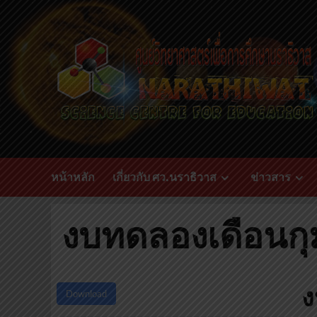
Skip
to
content
หน้าหลัก
เกี่ยวกับ ศว.นราธิวาส
ข่าวสาร
งบทดลองเดือนกุ
ง
Download