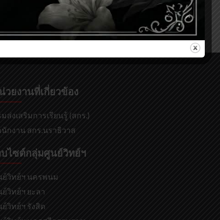
น่วยงานที่เกี่ยวข้อง
มส่งเสริมการเรียนรู้ (สกร.)
นักงาน สกร.นราธิวาส
็บไซต์กลุ่มศูนย์วิทย์ฯ
นย์วิทย์ฯ นครพนม
นย์วิทย์ฯ ยะลา
นย์วิทย์ฯ รังสิต