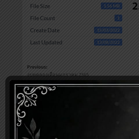
2
File Size
1.56 MB
File Count
1
Create Date
15/03/2022
Last Updated
13/08/2022
Post
Previous:
งบทดลองเดือนมกราคม 2565
navigation
ใส่ความเห็น
อีเมลของคุณจะไม่แสดงให้คนอื่นเห็น
ช่องข้อมูลจำเ