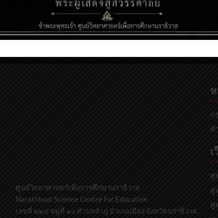
ห
กร
สำ
เว
ศู
ศูนย์วิทยาศาสตร์เพื่อการศึกษานราธิวาส
ศู
Narathiwat Science Centre For Education
ศู
เลขที่ ๒๒๔ หมู่ที่ ๑๐ ตำบลลำภู อำเภอเมือง จังหวัดนราธิวาส