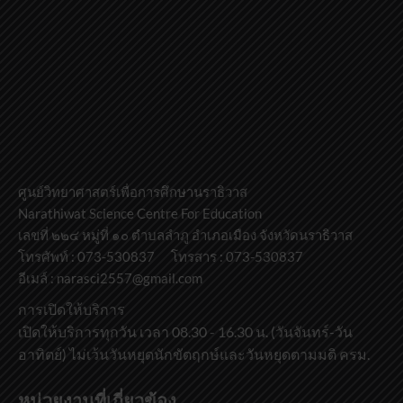
ศูนย์วิทยาศาสตร์เพื่อการศึกษานราธิวาส
Narathiwat Science Centre For Education
เลขที่ ๒๒๔ หมู่ที่ ๑๐ ตำบลลำภู อำเภอเมือง จังหวัดนราธิวาส
โทรศัพท์ : 073-530837 โทรสาร : 073-530837
อีเมล์ : narasci2557@gmail.com
การเปิดให้บริการ
เปิดให้บริการทุกวัน เวลา 08.30 - 16.30 น. (วันจันทร์-วัน
อาทิตย์) ไม่เว้นวันหยุดนักขัตฤกษ์และวันหยุดตามมติ ครม.
หน่วยงานที่เกี่ยวข้อง