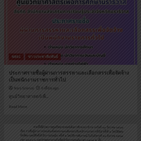
เพื่อ
ประกวด
การ
โครง
เรียน
งาน
รู้
วิทยาศาสตร์
สู่
ด้าน
ชุมชน
สิ่ง
แวดล้อม
สำหรับ
นักศึกษา
NRSC
ข่าวประชาสัมพันธ์
สกร.
ระดับ
พื้นที่
ประกาศรายชื่อผู้ผ่านการสรรหาและเลือกสรรเพื่อจัดจ้าง
โครงการ
เป็นพนักงานราชการทั่วไป
Narasci
พัฒนา
Nara Science
8 เดือน ago
โครง
ศูนย์วิทยาศาสตร์เพื่...
งาน
วิทยาศาสตร์
Read
Read More
เพื่อ
more
การ
about
เรียน
ประกาศ
รู้
ราย
สู่
ชื่อ