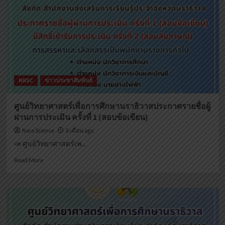
การ
ศึกษา
นราธิวาส
เรื่อง
เปลี่ยนแปลง
เวลา
การ
สัมภาษณ์
NRSC
ข่าวประชาสัมพันธ์
ศูนย์วิทยาศาสตร์เพื่อการศึกษานราธิวาสประกาศรายชื่อผู้
ผ่านการประเมิน ครั้งที่ 1 (สอบข้อเขียน)
Nara Science
8 เดือน ago
📣 ศูนย์วิทยาศาสตร์เพ...
Read
Read More
more
about
ศูนย์
วิทยาศาสตร์
เพื่อ
การ