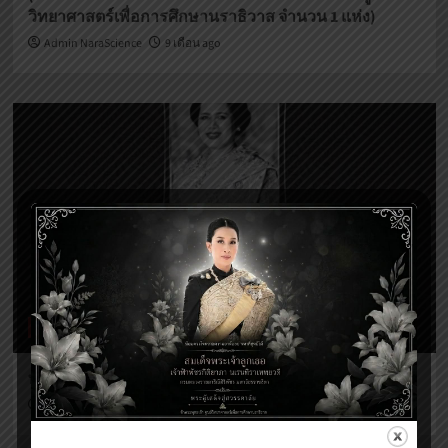
วิทยาศาสตร์เพื่อการศึกษานราธิวาส จำนวน 1 แห่ง)
เลือกสรร
เป็น
Admin NaraScience
9 เดือน ago
พนักงาน
ราชการ
ทั่วไป
NRSC
ข่าวกิจกรรมศูนย์ฯ
พระราชกรณียกิจของ พระบรมราชชนนีพันปีหลวง
Voratuch Manee
10 เดือน ago