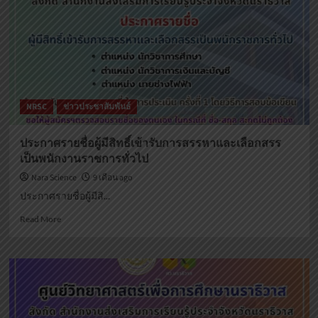
ศึกษา
นราธิวาส
ประกาศ
ราย
ชื่อ
ผู้
ผ่าน
การ
NRSC
ข่าวประชาสัมพันธ์
ประเมิน
ครั้ง
ที่
ประกาศรายชื่อผู้มีสิทธิ์เข้ารับการสรรหาและเลือกสรร
1
เป็นพนักงานราชการทั่วไป
(สอบ
ข้อ
Nara Science
9 เดือน ago
เขียน)
ประกาศรายชื่อผู้มีสิ...
Read
Read More
more
about
ประกาศ
ราย
ชื่อ
ผู้
มี