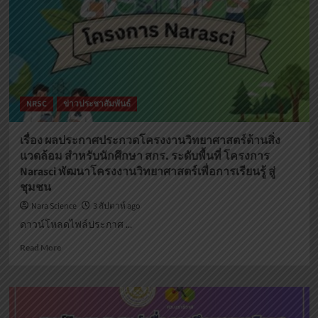
งาน
วิทยาศาสตร์
ด้าน
การ
ใช้
และ
การ
NRSC
ข่าวประชาสัมพันธ์
อนุรักษ์
พลังงาน
ไฟฟ้า
เรื่อง ผลประกาศประกวดโครงงานวิทยาศาสตร์ด้านสิ่ง
เพื่อ
แวดล้อม สำหรับนักศึกษา สกร. ระดับพื้นที่ โครงการ
ชีวิต
Narasci พัฒนาโครงงานวิทยาศาสตร์เพื่อการเรียนรู้ สู่
และ
ชุมชน
สังคม
สำหรับ
Nara Science
3 สัปดาห์ ago
นักศึกษา
ดาวน์โหลดไฟล์ประกาศ ...
สกร.
ระดับ
Read
Read More
พื้นที่
more
พัฒนา
about
โครง
เรื่อง
งาน
ผล
วิทยาศาสตร์
ประกาศ