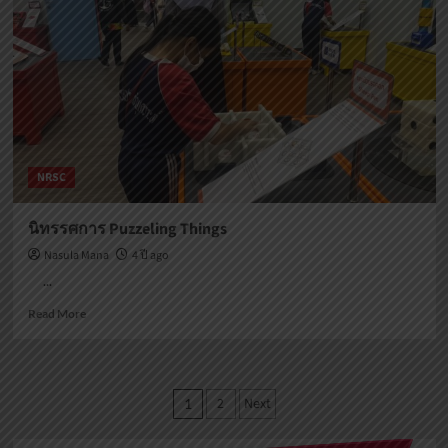
NRSC
นิทรรศการ Puzzeling Things
Nasula Mana
4 ปี ago
...
Read
Read More
more
about
นิทรรศการ
Puzzeling
Posts
2
Next
1
Things
pagination