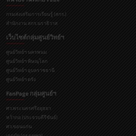
กรมส่งเสริมการเรียนรู้ (สกร.)
สำนักงาน สกร.นราธิวาส
เว็บไซต์กลุ่มศูนย์วิทย์ฯ
ศูนย์วิทย์ฯ นครพนม
ศูนย์วิทย์ฯ พิษณุโลก
ศูนย์วิทย์ฯ อุบลราชธานี
ศูนย์วิทย์ฯ ตรัง
FanPage กลุ่มศูนย์ฯ
ศว.พระนครศรีอยุธยา
หว้ากอ (ประจวบคีรีขันธ์)
ศว.ขอนแก่น
เอกมัย (กรุงเทพฯ)