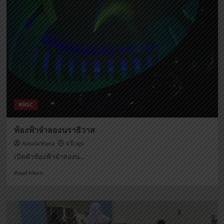
สัญลักษณ์
NRSC
ท้องฟ้าจำลองนราธิวาส
Nasula Mana
4 ปี ago
เปิดตัวท้องฟ้าจำลองน...
Read
Read More
more
about
ท้องฟ้า
จำลอง
นราธิวาส