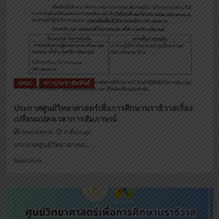
ชุมชน
ผู้
ผ่าน
การ
สรรหา
และ
เลือกสรร
เพื่อ
จัด
จ้าง
NRSC
ข่าวประชาสัมพันธ์
เป็น
พนักงาน
ราชการ
ประกาศศูนย์วิทยาศาสตร์เพื่อการศึกษานราธิวาสเรื่อง
ทั่วไป
เปลี่ยนแปลงเวลาการสัมภาษณ์
Nara Science
8 เดือน ago
ประกาศศูนย์วิทยาศาสต...
Read
Read More
more
about
ประกาศ
ศูนย์
วิทยาศาสตร์
เพื่อ