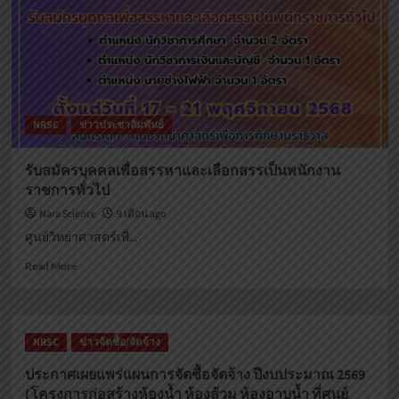
สิทธิ์
เข้า
รับ
การ
สรรหา
และ
เลือกสรร
NRSC
ข่าวประชาสัมพันธ์
เป็น
พนักงาน
ราชการ
รับสมัครบุคคลเพื่อสรรหาและเลือกสรรเป็นพนักงาน
ทั่วไป
ราชการทั่วไป
Nara Science
9 เดือน ago
ศูนย์วิทยาศาสตร์เพื่...
Read
Read More
more
about
รับ
สมัคร
NRSC
ข่าวจัดซื้อ/จัดจ้าง
บุคคล
เพื่อ
ประกาศเผยแพร่แผนการจัดซื้อจัดจ้าง ปีงบประมาณ 2569
สรรหา
(โครงการก่อสร้างห้องน้ำ ห้องส้วม ห้องอาบน้ำ ที่ศูนย์
และ