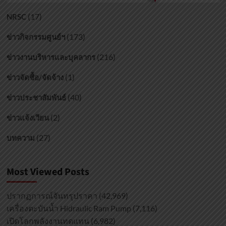
(17)
NRSC
(173)
ข่าวกิจกรรมศูนย์ฯ
(216)
ข่าวงานบริหารและบุคลากร
(1)
ข่าวจัดซื้อ/จัดจ้าง
(40)
ข่าวประชาสัมพันธ์
(2)
ข่าวแจ้งเวียน
(27)
บทความ
Most Viewed Posts
ปรากฏการณ์จันทรุปราคา
(42,969)
เครื่องตะบันน้ำ Hidraulic Ram Pump
(7,116)
เปิดโลกพลังงานทดแทน
(6,982)