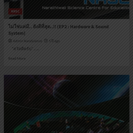
ดาราศาสตร์
โซน
NRSC
นิทรรศการ)
ไม่ใช่แค่มี.. ยังดีที่สุด..!! (EP2 : Hardware & Sound
System)
Admin NaraScience
5 ปี ago
“สวัสดีครับ” .. ...
Read
Read More
more
about
ไม่ใช่
แค่
มี..
ยัง
ดี
ที่สุด..!!
(EP2
:
Hardware
&
Sound