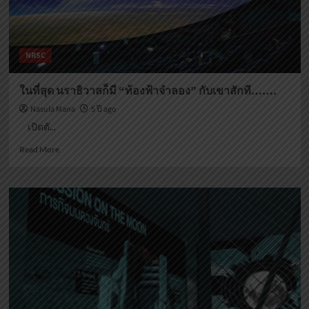
NRSC
ในที่สุด นราธิวาสก็มี “ท้องฟ้าจำลอง” กับเขาสักที…….
Nasula Mana
5 ปี ago
เปิดตั...
Read
Read More
more
about
ใน
ที่สุด
นราธิวาส
ก็มี
“ท้องฟ้า
จำลอง”
กับ
เขา
สัก
ที…….