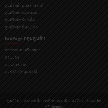
ศูนย์วิทย์ฯ อุบลราชธานี
ศูนย์วิทย์ฯ นครพนม
ศูนย์วิทย์ฯ ร้อยเอ็ด
ศูนย์วิทย์ฯ พิษณุโลก
FanPage กลุ่มศูนย์ฯ
ศว.พระนครศรีอยุธยา
ศว.ยะลา
ศว.นราธิวาส
ศว.รังสิต (ปทุมธานี)
ศูนย์วิทยาศาสตร์เพื่อการศึกษานราธิวาส
|
CoverNews
by
AF themes.