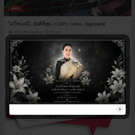
System)
NRSC
ไม่ใช่แค่มี.. ยังดีที่สุด..!! (EP1 : Intro , Digistar6)
Admin NaraScience
6 ปี ago
"สวัสดีครับ"...
Read
Read More
more
about
ไม่ใช่
แค่
Posts
Previous
1
2
มี..
pagination
ยัง
ดี
ที่สุด..!!
(EP1
:
Intro
,
Digistar6)