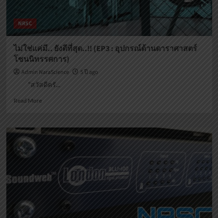
NRSC
ไม่ใช่แค่มี.. ยังดีที่สุด..!! (EP3 : อุปกรณ์ด้านดาราศาสตร์
โซนนิทรรศการ)
Admin NaraScience
5 ปี ago
“สวัสดีครั...
Read
Read More
more
about
ไม่ใช่
แค่
มี..
ยัง
ดี
ที่สุด..!!
(EP3
:
อุปกรณ์
ด้าน