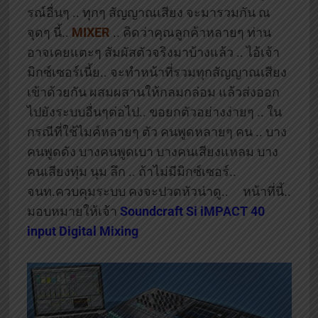
รณ์อื่นๆ .. ทุกๆ สัญญาณเสียง จะมารวมกัน ณ
จุดๆ นี้..
MIXER
.. คิดว่าคุณลูกค้าหลายๆ ท่าน
อาจเคยแตะๆ สัมผัสตัวจริงมาบ้างแล้ว .. ไอ้เจ้า
มิกซ์เซอร์เนี้ย.. จะทำหน้าที่รวมทุกสัญญาณเสียง
เข้าด้วยกัน ผสมผสานให้กลมกล่อม แล้วส่งออก
ไปยังระบบอื่นๆต่อไป.. ขอยกตัวอย่างง่ายๆ .. ใน
กรณีที่ใช้ไมค์หลายๆ ตัว คนพูดหลายๆ คน .. บาง
คนพูดดัง บางคนพูดเบา บางคนเสียงแหลม บาง
คนเสียงทุ่ม นุม ลึก .. ถ้าไม่มีมิกซ์เซอร์..
จนท.ควบคุมระบบ คงจะปวดหัวน่าดู.. หน้าที่นี้..
มอบหมายให้เจ้า
Soundcraft Si iMPACT 40
input Digital Mixing