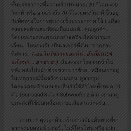
ชั้นบรรยากาศที่ความเร็วประมาณ 20 กิโลเมตร/
วินาที หรือ อาจเร็วถึง 70 กิโลเมตร/วินาที ขึ้นอยู่
กับทิศทางในการพุ่งผ่านชั้นบรรยากาศ โอ้ว..เสียง
คงจะสะท้านสะเทือนเป็นแน่แท้.. คุณลูกค้า..
โดยเฉพาะตอนพระเอกขับเครื่องไล่ล่ายานเอ
เลี่ยน.. ไหนจะเสียงปืนเลเซอร์ที่ดังมาจากรอบ
ทิศทาง..
(เอ่อ.ไม่ใช่แระแอดมิน.. อันนี้มัน ID4
แล้วหล่ะ .. ฮ่า ฮ่า ฮ่า)
เสียงคงจะวิ่งจากหน้าไป
หลัง หลังไปหน้า ซ้ายขวา ขวาซ้าย เหมือนเราอยู่
ในเหตุการณ์นั้นจริงๆ แน่นอน ดูจากรูป
ไดอะแกรมด้านบน จะเห็นว่าใช้ลำโพงทั้งหมด 10
ตัว (Surround 8 ตัว + Subwoofer 2 ตัว) เรามาดู
ขุมพลังที่ใช้ขับเคลื่อนระบบเสียงกันน่ะครับ ..
ตามมาๆ คุณลูกค้า.. เริ่มจากเสียงต้นทางที่มา
จากระบบคอมพิวเตอร์ , ไมค์โครโฟน หรือ อุปก