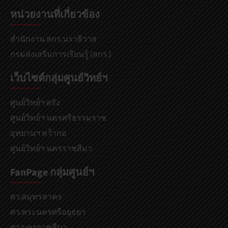
หน่วยงานที่เกี่ยวข้อง
สำนักงาน สกร.นราธิวาส
กรมส่งเสริมการเรียนรู้ (สกร.)
เว็บไซต์กลุ่มศูนย์วิทย์ฯ
ศูนย์วิทย์ฯ ตรัง
ศูนย์วิทย์ฯ นครศรีธรรมราช
อุทยานฯ หว้ากอ
ศูนย์วิทย์ฯ นครราชสีมา
FanPage กลุ่มศูนย์ฯ
ศว.สมุทรสาคร
ศว.พระนครศรีอยุธยา
ศว.นครราชสีมา