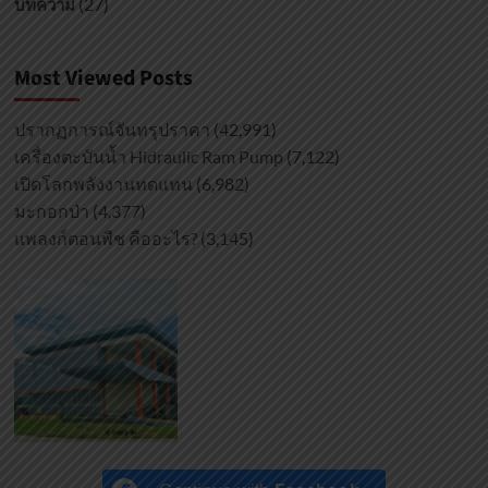
(27)
บทความ
Most Viewed Posts
ปรากฏการณ์จันทรุปราคา
(42,991)
เครื่องตะบันน้ำ Hidraulic Ram Pump
(7,122)
เปิดโลกพลังงานทดแทน
(6,982)
มะกอกป่า
(4,377)
แพลงก์ตอนพืช คืออะไร?
(3,145)