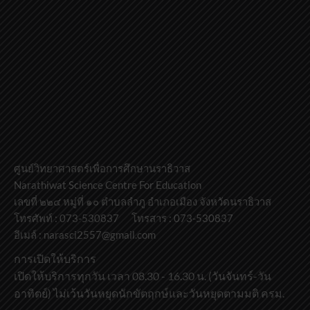
ศูนย์วิทยาศาสตร์เพื่อการศึกษานราธิวาส
Narathiwat Science Centre For Education
เลขที่ ๒๒๔ หมู่ที่ ๑๐ ตำบลลำภู อำเภอเมือง จังหวัดนราธิวาส
โทรศัพท์ : 073-530837 โทรสาร : 073-530837
อีเมล์ : narasci2557@gmail.com
การเปิดให้บริการ
เปิดให้บริการทุกวัน เวลา 08.30 - 16.30 น. (วันจันทร์-วัน
อาทิตย์) ไม่เว้นวันหยุดนักขัตฤกษ์และวันหยุดตามมติ ครม.