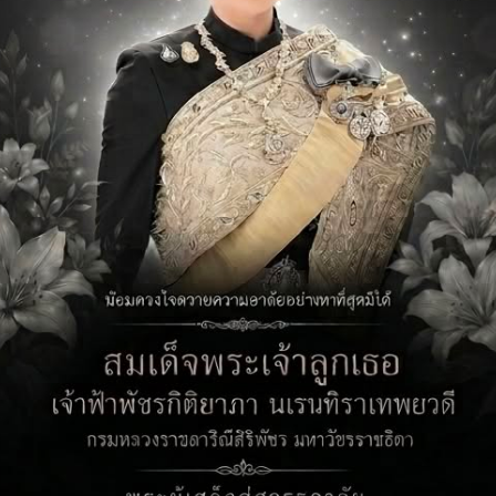
อาอีซะฮ์ ดือราแม (ครูจ๊ะ)
ุฒิการศึกษา :
สาขา :
สถาบัน :
ยเลขโทรศัพท์ :
aisah@narasci.go.th