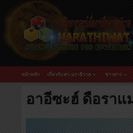
Skip
to
content
หน้าหลัก
เกี่ยวกับ ศว.นราธิวาส
ข่าวสาร
อาอีซะฮ์ ดือราแ