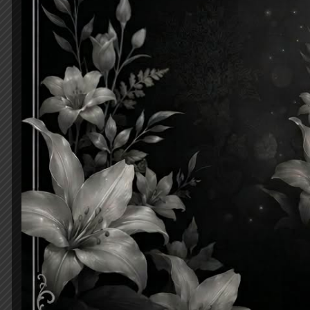
ชื่อ-สกุล :
นางสาว
ว
หมา
E-Mail :
สถิติผู้เข้าชม :
433