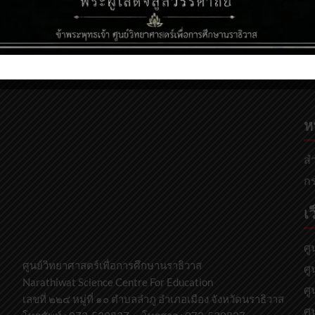
Next:
อารีซัน ดอเล๊าะ
ห
สำ
กร
เว
ศู
ศูนย์วิทยาศาสตร์เพื่อการศึกษานราธิวาส
ศู
Narathiwat Science Centre For Education
ศู
เลขที่ ๒๒๔ หมู่ที่ ๑๐ ตำบลลำภู อำเภอเมือง จังหวัดนราธิวาส
ศู