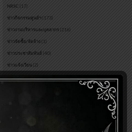
(17)
NRSC
(173)
ข่าวกิจกรรมศูนย์ฯ
(216)
ข่าวงานบริหารและบุคลากร
(1)
ข่าวจัดซื้อ/จัดจ้าง
(40)
ข่าวประชาสัมพันธ์
(2)
ข่าวแจ้งเวียน
(27)
บทความ
Most Viewed Posts
ปรากฏการณ์จันทรุปราคา
(42,964)
เครื่องตะบันน้ำ Hidraulic Ram Pump
(7,114)
เปิดโลกพลังงานทดแทน
(6,982)