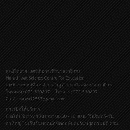
ศูนย์วิทยาศาสตร์เพื่อการศึกษานราธิวาส
Narathiwat Science Centre For Education
เลขที่ ๒๒๔ หมู่ที่ ๑๐ ตำบลลำภู อำเภอเมือง จังหวัดนราธิวาส
โทรศัพท์ : 073-530837 โทรสาร : 073-530837
อีเมล์ : narasci2557@gmail.com
การเปิดให้บริการ
เปิดให้บริการทุกวัน เวลา 08.30 - 16.30 น. (วันจันทร์-วัน
อาทิตย์) ไม่เว้นวันหยุดนักขัตฤกษ์และวันหยุดตามมติ ครม.