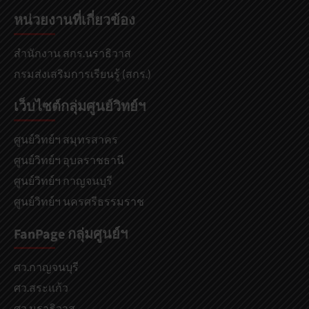
หน่วยงานที่เกี่ยวข้อง
สำนักงาน สกร.นราธิวาส
กรมส่งเสริมการเรียนรู้ (สกร.)
เว็บไซต์กลุ่มศูนย์วิทย์ฯ
ศูนย์วิทย์ฯ สมุทรสาคร
ศูนย์วิทย์ฯ อุบลราชธานี
ศูนย์วิทย์ฯ กาญจนบุรี
ศูนย์วิทย์ฯ นครศรีธรรมราช
FanPage กลุ่มศูนย์ฯ
ศว.กาญจนบุรี
ศว.สระแก้ว
ศว.นราธิวาส