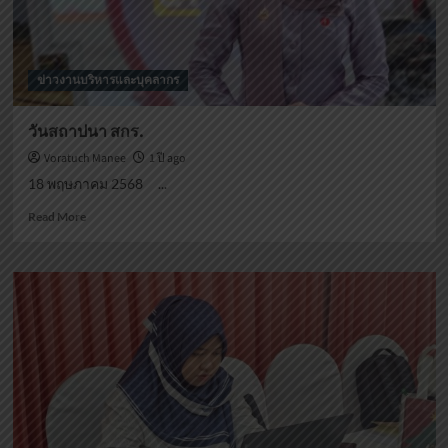
ข่าวงานบริหารและบุคลากร
วันสถาปนา สกร.
Voratuch Manee
1 ปี ago
18 พฤษภาคม 2568 ...
Read
Read More
more
about
วัน
สถาปนา
สกร.