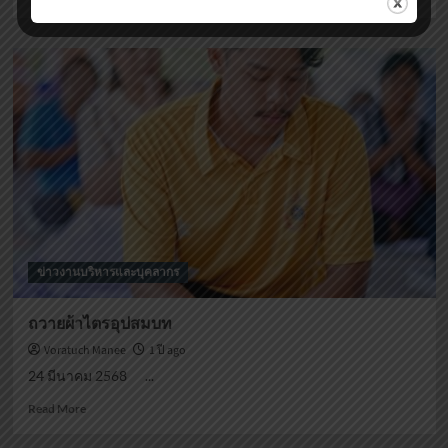
more
about
วัน
สถาปนา
กระทรวง
ศึกษา
ข่าวงานบริหารและบุคลากร
ถวายผ้าไตรอุปสมบท
Voratuch Manee
1 ปี ago
24 มีนาคม 2568 ...
Read
Read More
more
about