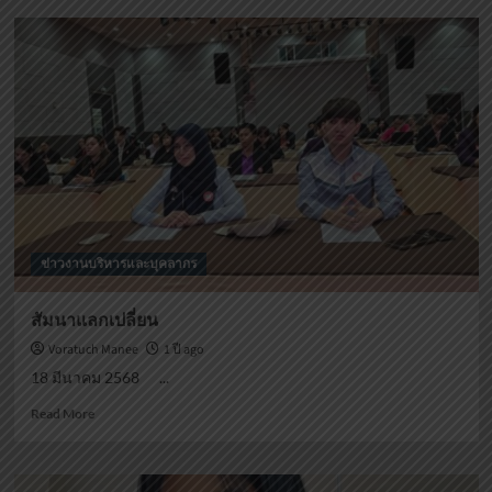
ถวาย
ผ้า
ไตร
อุปสมบท
ข่าวงานบริหารและบุคลากร
สัมนาแลกเปลี่ยน
Voratuch Manee
1 ปี ago
18 มีนาคม 2568 ...
Read
Read More
more
about
สัม