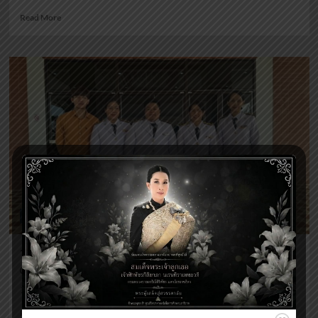
Read
Read More
more
about
วันพระ
มหา
เจษฎา
ราช
เจ้า
ข่าวงานบริหารและบุคลากร
วันสถาปนากระทรวงศึกษา
Voratuch Manee
1 ปี ago
1 เมษายน 2568 ...
Read
Read More