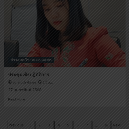
นา
แลก
เปลี่ยน
ข่าวงานบริหารและบุคลากร
ประชุมเชิงปฏิบัติการ
Voratuch Manee
1 ปี ago
27 กุมภาพันธ์ 2568 ...
Read
Read More
more
about
ประชุม
เชิง
Posts
Previous
1
2
3
5
6
7
18
Next
4
…
ปฏิบัติ