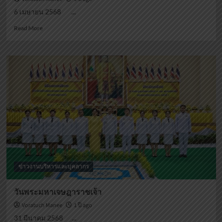
6 เมษายน 2568 ...
Read
Read More
more
about
วัน
ที่
ระลึก
มหา
จักรี
บรม
ราชวงศ์
ข่าวงานบริหารและบุคลากร
วันพระมหาเจษฎาราชเจ้า
Voratuch Manee
1 ปี ago
31 มีนาคม 2568 ...