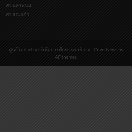
ศว.นครพนม
ศว.สระแก้ว
ศูนย์วิทยาศาสตร์เพื่อการศึกษานราธิวาส
|
CoverNews
by
AF themes.