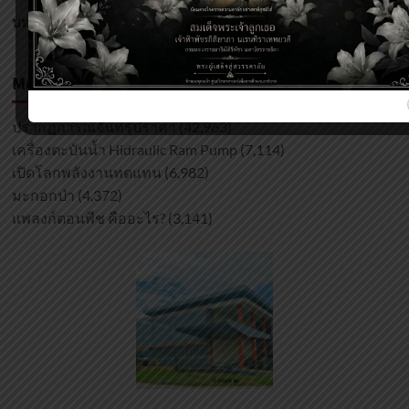
(27)
บทความ
Most Viewed Posts
ปรากฏการณ์จันทรุปราคา
(42,963)
เครื่องตะบันน้ำ Hidraulic Ram Pump
(7,114)
เปิดโลกพลังงานทดแทน
(6,982)
มะกอกป่า
(4,372)
แพลงก์ตอนพืช คืออะไร?
(3,141)