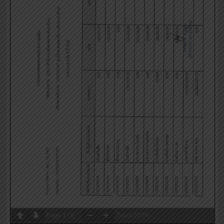
Page
1
/
8
Zoom
100%