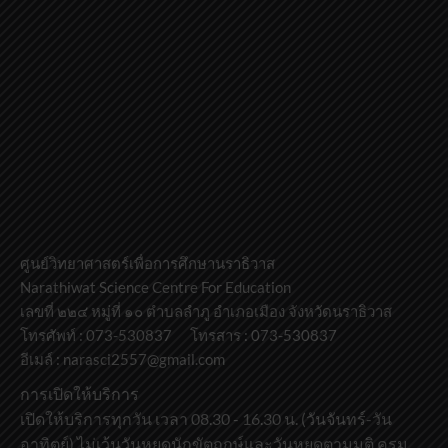
ศูนย์วิทยาศาสตร์เพื่อการศึกษานราธิวาส
Narathiwat Science Centre For Education
เลขที่ ๒๒๔ หมู่ที่ ๑๐ ตำบลลำภู อำเภอเมือง จังหวัดนราธิวาส
โทรศัพท์ : 073-530837 โทรสาร : 073-530837
อีเมล์ : narasci2557@gmail.com
การเปิดให้บริการ
เปิดให้บริการทุกวัน เวลา 08.30 - 16.30 น. (วันจันทร์-วัน
อาทิตย์) ไม่เว้นวันหยุดนักขัตฤกษ์และวันหยุดตามมติ ครม.