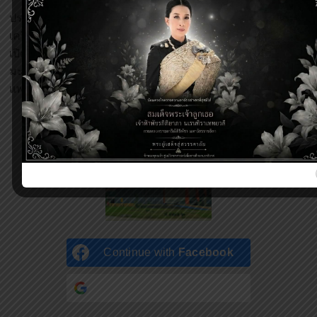
ปรากฏการณ์จันทรุปราคา
(42,984)
เครื่องตะบันน้ำ Hidraulic Ram Pump
(7,120)
เปิดโลกพลังงานทดแทน
(6,982)
มะกอกป่า
(4,377)
แพลงก์ตอนพืช คืออะไร?
(3,144)
Continue with
Facebook
Continue with
Google