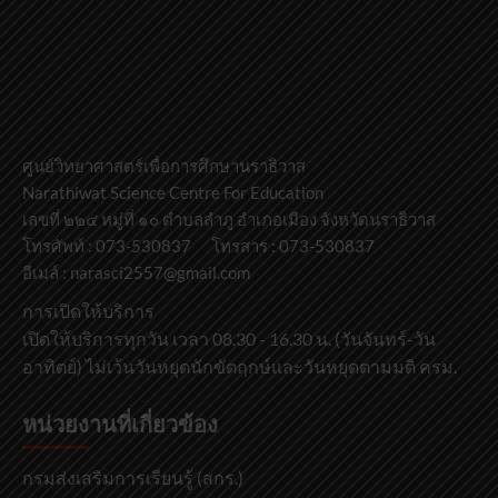
ศูนย์วิทยาศาสตร์เพื่อการศึกษานราธิวาส
Narathiwat Science Centre For Education
เลขที่ ๒๒๔ หมู่ที่ ๑๐ ตำบลลำภู อำเภอเมือง จังหวัดนราธิวาส
โทรศัพท์ : 073-530837 โทรสาร : 073-530837
อีเมล์ : narasci2557@gmail.com
การเปิดให้บริการ
เปิดให้บริการทุกวัน เวลา 08.30 - 16.30 น. (วันจันทร์-วัน
อาทิตย์) ไม่เว้นวันหยุดนักขัตฤกษ์และวันหยุดตามมติ ครม.
หน่วยงานที่เกี่ยวข้อง
กรมส่งเสริมการเรียนรู้ (สกร.)