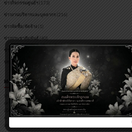
(173)
ข่าวกิจกรรมศูนย์ฯ
(216)
ข่าวงานบริหารและบุคลากร
(1)
ข่าวจัดซื้อ/จัดจ้าง
(40)
ข่าวประชาสัมพันธ์
(2)
ข่าวแจ้งเวียน
(27)
บทความ
Most Viewed Posts
ปรากฏการณ์จันทรุปราคา
(42,980)
เครื่องตะบันน้ำ Hidraulic Ram Pump
(7,117)
เปิดโลกพลังงานทดแทน
(6,982)
มะกอกป่า
(4,377)
แพลงก์ตอนพืช คืออะไร?
(3,143)