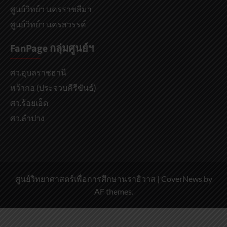
ศูนย์วิทย์ฯ นครราชสีมา
ศูนย์วิทย์ฯ นครสวรรค์
FanPage กลุ่มศูนย์ฯ
ศว.อุบลราชธานี
หว้ากอ (ประจวบคีรีขันธ์)
ศว.ร้อยเอ็ด
ศว.ลำปาง
ศูนย์วิทยาศาสตร์เพื่อการศึกษานราธิวาส
|
CoverNews
by
AF themes.