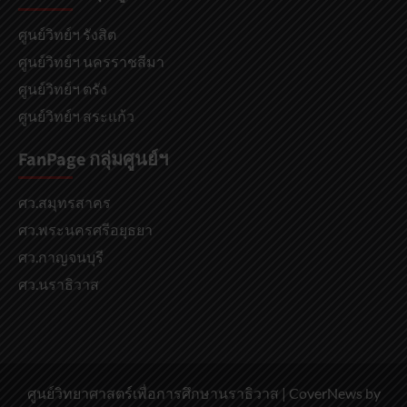
ศูนย์วิทย์ฯ รังสิต
ศูนย์วิทย์ฯ นครราชสีมา
ศูนย์วิทย์ฯ ตรัง
ศูนย์วิทย์ฯ สระแก้ว
FanPage กลุ่มศูนย์ฯ
ศว.สมุทรสาคร
ศว.พระนครศรีอยุธยา
ศว.กาญจนบุรี
ศว.นราธิวาส
ศูนย์วิทยาศาสตร์เพื่อการศึกษานราธิวาส
|
CoverNews
by