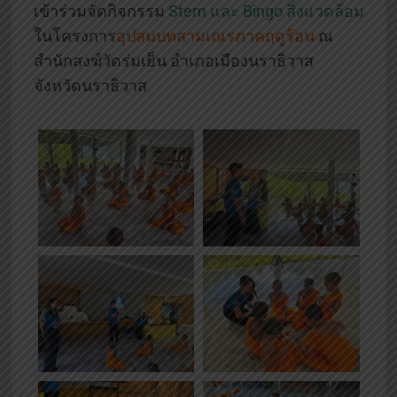
เข้าร่วมจัดกิจกรรม
Stem และ Bingo สิ่งแวดล้อม
ในโครงการ
อุปสมบทสามเณรภาคฤดูร้อน
ณ
สำนักสงฆ์วัดร่มเย็น อำเภอเมืองนราธิวาส
จังหวัดนราธิวาส