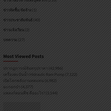
(1)
ข่าวจัดซื้อ/จัดจ้าง
(40)
ข่าวประชาสัมพันธ์
(2)
ข่าวแจ้งเวียน
(27)
บทความ
Most Viewed Posts
ปรากฏการณ์จันทรุปราคา
(42,986)
เครื่องตะบันน้ำ Hidraulic Ram Pump
(7,122)
เปิดโลกพลังงานทดแทน
(6,982)
มะกอกป่า
(4,377)
แพลงก์ตอนพืช คืออะไร?
(3,144)