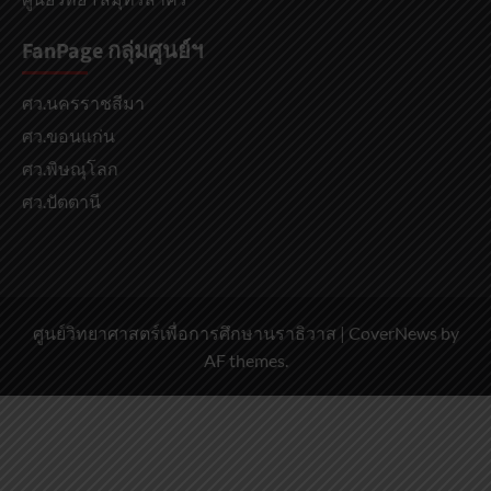
FanPage กลุ่มศูนย์ฯ
ศว.นครราชสีมา
ศว.ขอนแก่น
ศว.พิษณุโลก
ศว.ปัตตานี
ศูนย์วิทยาศาสตร์เพื่อการศึกษานราธิวาส
|
CoverNews
by
AF themes.