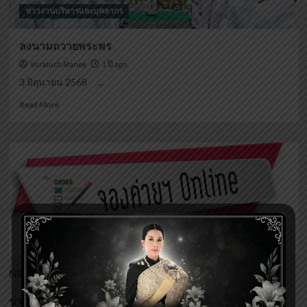
ข่าวงานบริหารและบุคลากร
ลงนามถวายพระพร
Voratuch Manee
1 ปี ago
3 มิถุนายน 2568 ...
Read
Read More
more
about
ลง
นาม
ถวาย
พระพร
(17)
NRSC
(173)
ข่าวกิจกรรมศูนย์ฯ