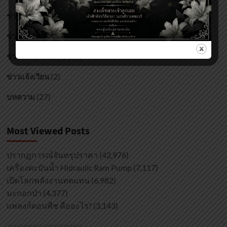
(216)
ข่าวงานบริหารและบุคลากร
(1)
ข่าวจัดซื้อ/จัดจ้าง
(40)
ข่าวประชาสัมพันธ์
(2)
ข่าวแจ้งเวียน
(27)
บทความ
Most Viewed Posts
ปรากฏการณ์จันทรุปราคา
(42,976)
เครื่องตะบันน้ำ Hidraulic Ram Pump
(7,117)
เปิดโลกพลังงานทดแทน
(6,982)
มะกอกป่า
(4,377)
แพลงก์ตอนพืช คืออะไร?
(3,143)