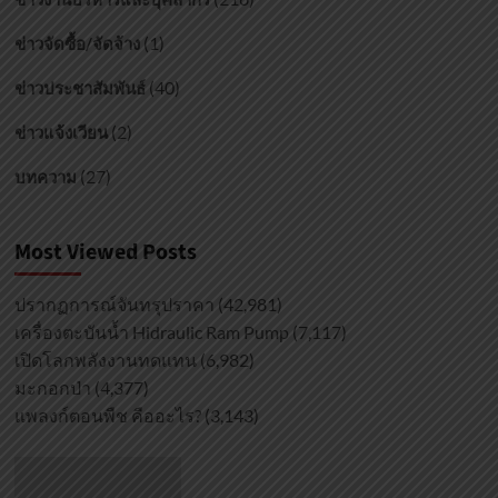
(1)
ข่าวจัดซื้อ/จัดจ้าง
(40)
ข่าวประชาสัมพันธ์
(2)
ข่าวแจ้งเวียน
(27)
บทความ
Most Viewed Posts
ปรากฏการณ์จันทรุปราคา
(42,981)
เครื่องตะบันน้ำ Hidraulic Ram Pump
(7,117)
เปิดโลกพลังงานทดแทน
(6,982)
มะกอกป่า
(4,377)
แพลงก์ตอนพืช คืออะไร?
(3,143)