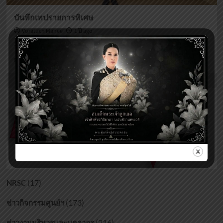
บันทึกเทปรายการพิเศษ
Voratuch Manee
1 ปี ago
30 กรกฎาคม 2568 ...
Read
Read More
more
about
บันทึก
เทป
รายการ
พิเศษ
(17)
NRSC
(173)
ข่าวกิจกรรมศูนย์ฯ
(216)
ข่าวงานบริหารและบุคลากร