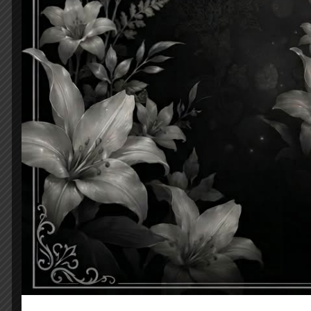
Post
Previous:
งบทดลองประจำเดือน มิถุนายน พ.ศ.2567
navigation
ใส่ความเห็น
อีเมลของคุณจะไม่แสดงให้คนอื่นเห็น
ช่องข้อมูลจำเ
ความเห็น
*