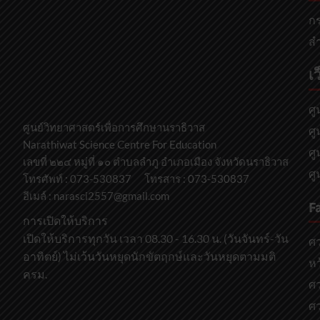
กร
สำ
เว
ศู
ศูนย์วิทยาศาสตร์เพื่อการศึกษานราธิวาส
ศู
Narathiwat Science Centre For Education
ศู
เลขที่ ๒๒๔ หมู่ที่ ๑๐ ตำบลลำภู อำเภอเมือง จังหวัดนราธิวาส
ศู
โทรศัพท์ : 073-530837 โทรสาร : 073-530837
อีเมล์ : narasci2557@gmail.com
F
การเปิดให้บริการ
เปิดให้บริการทุกวัน เวลา 08.30 - 16.30 น. (วันจันทร์-วัน
ศ
อาทิตย์) ไม่เว้นวันหยุดนักขัตฤกษ์และวันหยุดตามมติ
หว
ครม.
ศว
ศ