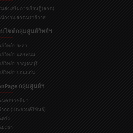
มส่งเสริมการเรียนรู้ (สกร.)
นักงาน สกร.นราธิวาส
็บไซต์กลุ่มศูนย์วิทย์ฯ
นย์วิทย์ฯ ยะลา
นย์วิทย์ฯ นครพนม
นย์วิทย์ฯ กาญจนบุรี
นย์วิทย์ฯ ขอนแก่น
anPage กลุ่มศูนย์ฯ
ว.นครราชสีมา
้ากอ (ประจวบคีรีขันธ์)
.ตรัง
ว.ยะลา