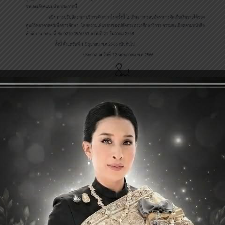
Page
1
/
4
Zoom
100%