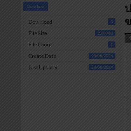
ป
Download
ข
Download
3
File Size
2.08 MB
File Count
1
Create Date
28/08/2024
Last Updated
28/08/2024