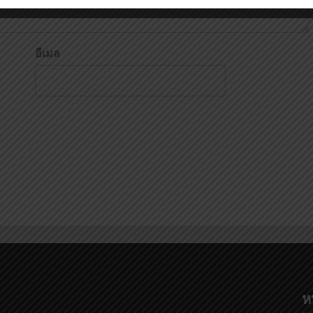
อีเมล
ห