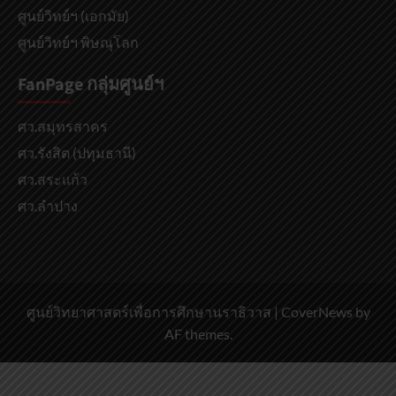
ศูนย์วิทย์ฯ (เอกมัย)
ศูนย์วิทย์ฯ พิษณุโลก
FanPage กลุ่มศูนย์ฯ
ศว.สมุทรสาคร
ศว.รังสิต (ปทุมธานี)
ศว.สระแก้ว
ศว.ลำปาง
ศูนย์วิทยาศาสตร์เพื่อการศึกษานราธิวาส
|
CoverNews
by
AF themes.