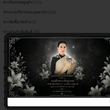
(173)
ข่าวกิจกรรมศูนย์ฯ
(216)
ข่าวงานบริหารและบุคลากร
(1)
ข่าวจัดซื้อ/จัดจ้าง
(40)
ข่าวประชาสัมพันธ์
(2)
ข่าวแจ้งเวียน
(27)
บทความ
Most Viewed Posts
ปรากฏการณ์จันทรุปราคา
(42,985)
เครื่องตะบันน้ำ Hidraulic Ram Pump
(7,120)
เปิดโลกพลังงานทดแทน
(6,982)
มะกอกป่า
(4,377)
แพลงก์ตอนพืช คืออะไร?
(3,144)