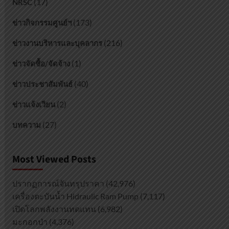
(17)
NRSC
(173)
ข่าวกิจกรรมศูนย์ฯ
(216)
ข่าวงานบริหารและบุคลากร
(1)
ข่าวจัดซื้อ/จัดจ้าง
(40)
ข่าวประชาสัมพันธ์
(2)
ข่าวแจ้งเวียน
(27)
บทความ
Most Viewed Posts
ปรากฏการณ์จันทรุปราคา
(42,976)
เครื่องตะบันน้ำ Hidraulic Ram Pump
(7,117)
เปิดโลกพลังงานทดแทน
(6,982)
มะกอกป่า
(4,376)