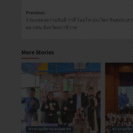
Previous:
ร่วมแสดงความยินดี ว่าที่ ร้อยโท ประวิตร จินตประส
ผอ.กศน.จังหวัดนราธิวาส
More Stories
ข่าวงานบริหารและบุคลากร
ข่าวงานบริห