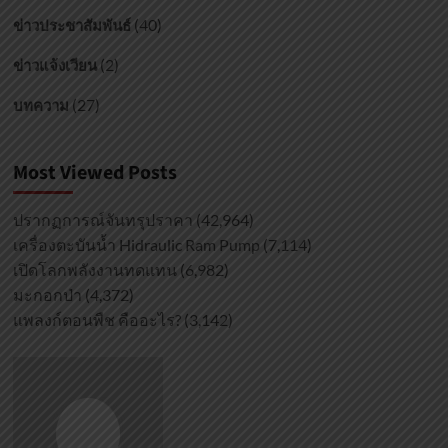
(40)
ข่าวประชาสัมพันธ์
(2)
ข่าวแจ้งเวียน
(27)
บทความ
Most Viewed Posts
ปรากฏการณ์จันทรุปราคา
(42,964)
เครื่องตะบันน้ำ Hidraulic Ram Pump
(7,114)
เปิดโลกพลังงานทดแทน
(6,982)
มะกอกป่า
(4,372)
แพลงก์ตอนพืช คืออะไร?
(3,142)