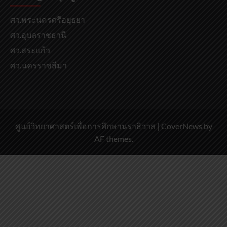
ศว.พระนครศรีอยุธยา
ศว.อุบลราชธานี
ศว.สระแก้ว
ศว.นครราชสีมา
ศูนย์วิทยาศาสตร์เพื่อการศึกษานราธิวาส
|
CoverNews
by
AF themes.