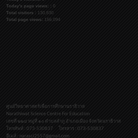
Today's page views: :
0
Total visitors :
130,830
Total page views:
156,094
ศูนย์วิทยาศาสตร์เพื่อการศึกษานราธิวาส
Narathiwat Science Centre For Education
เลขที่ ๒๒๔ หมู่ที่ ๑๐ ตำบลลำภู อำเภอเมือง จังหวัดนราธิวาส
โทรศัพท์ : 073-530837 โทรสาร : 073-530837
อีเมล์ : narasci2557@gmail.com