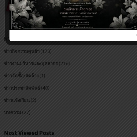
(17)
NRSC
(173)
ข่าวกิจกรรมศูนย์ฯ
(216)
ข่าวงานบริหารและบุคลากร
(1)
ข่าวจัดซื้อ/จัดจ้าง
(40)
ข่าวประชาสัมพันธ์
(2)
ข่าวแจ้งเวียน
(27)
บทความ
Most Viewed Posts