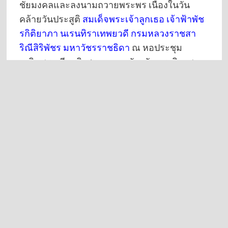
ชัยมงคลและลงนามถวายพระพร เนื่องในวัน
คล้ายวันประสูติ
สมเด็จพระเจ้าลูกเธอ เจ้าฟ้าพัช
รกิติยาภา นเรนทิราเทพยวดี กรมหลวงราชสา
ริณีสิริพัชร มหาวัชรราชธิดา
ณ หอประชุม
เฉลิมพระเกียรติ ศาลากลางจังหวัดนราธิวาส
แห่งที่ 1