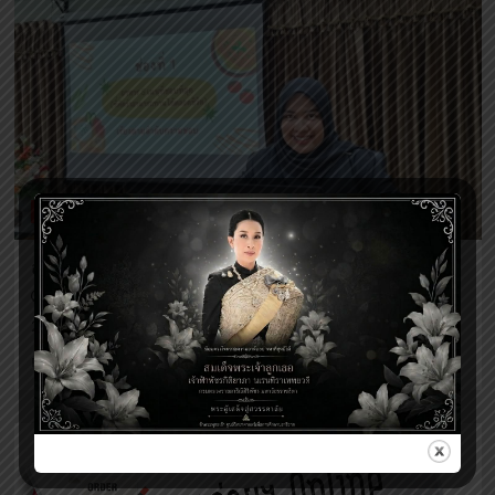
ข่าวกิจกรรมศูนย์ฯ
ส่งเสริมสุขภาพด้วยอาหารชะลอวัย
Voratuch Manee
2 ปี ago
26 พฤศจิกายน 2567 ...
Read
Read More
more
about
ส่ง
เสริมสุข
ภาพ
ด้วย