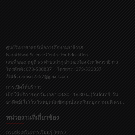
ศูนย์วิทยาศาสตร์เพื่อการศึกษานราธิวาส
Narathiwat Science Centre For Education
เลขที่ ๒๒๔ หมู่ที่ ๑๐ ตำบลลำภู อำเภอเมือง จังหวัดนราธิวาส
โทรศัพท์ : 073-530837 โทรสาร : 073-530837
อีเมล์ : narasci2557@gmail.com
การเปิดให้บริการ
เปิดให้บริการทุกวัน เวลา 08.30 - 16.30 น. (วันจันทร์-วัน
อาทิตย์) ไม่เว้นวันหยุดนักขัตฤกษ์และวันหยุดตามมติ ครม.
หน่วยงานที่เกี่ยวข้อง
กรมส่งเสริมการเรียนรู้ (สกร.)