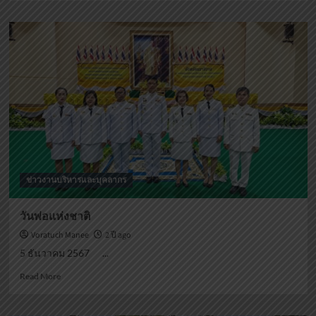
about
พิธี
ถวาย
พระพร
ชัยมงคล
ข่าวงานบริหารและบุคลากร
วันพ่อแห่งชาติ
Voratuch Manee
2 ปี ago
5 ธันวาคม 2567 ...
Read
Read More
more
about
วัน