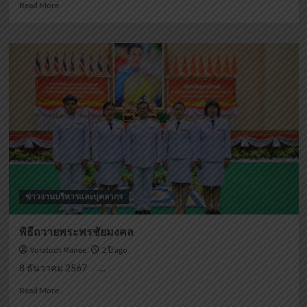
Read
Read More
more
about
เครือ
ข่าย
นัก
ประชาสัมพันธ์
ข่าวงานบริหารและบุคลากร
พิธีถวายพระพรชัยมงคล
Voratuch Manee
2 ปี ago
8 ธันวาคม 2567 ...
Read
Read More
more