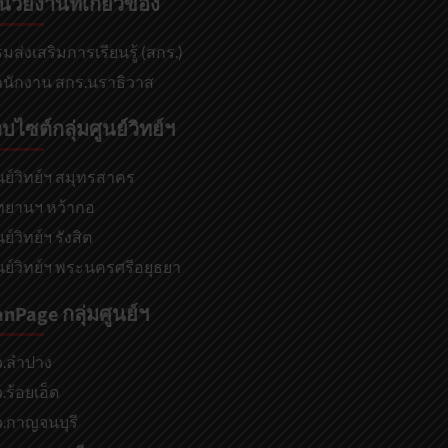
น่วยงานที่เกี่ยวข้อง
มส่งเสริมการเรียนรู้ (สกร.)
นักงาน สกร.นราธิวาส
็บไซต์กลุ่มศูนย์วิทย์ฯ
นย์วิทย์ฯ สมุทรสาคร
ทยานฯ หว้ากอ
นย์วิทย์ฯ รังสิต
นย์วิทย์ฯ พระนครศรีอยุธยา
anPage กลุ่มศูนย์ฯ
ว.ลำปาง
.ร้อยเอ็ด
.กาญจนบุรี