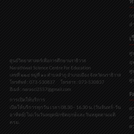
ห
กร
สำ
เว
ศู
ศูนย์วิทยาศาสตร์เพื่อการศึกษานราธิวาส
อุ
Narathiwat Science Centre For Education
ศู
เลขที่ ๒๒๔ หมู่ที่ ๑๐ ตำบลลำภู อำเภอเมือง จังหวัดนราธิวาส
ศู
โทรศัพท์ : 073-530837 โทรสาร : 073-530837
อีเมล์ : narasci2557@gmail.com
F
การเปิดให้บริการ
เปิดให้บริการทุกวัน เวลา 08.30 - 16.30 น. (วันจันทร์-วัน
ศ
อาทิตย์) ไม่เว้นวันหยุดนักขัตฤกษ์และวันหยุดตามมติ
ศว
ครม.
ศว