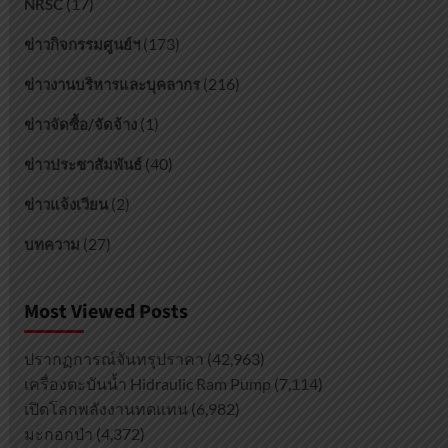
(17)
NRSC
(173)
ข่าวกิจกรรมศูนย์ฯ
(216)
ข่าวงานบริหารและบุคลากร
(1)
ข่าวจัดซื้อ/จัดจ้าง
(40)
ข่าวประชาสัมพันธ์
(2)
ข่าวแจ้งเวียน
(27)
บทความ
Most Viewed Posts
ปรากฏการณ์จันทรุปราคา
(42,963)
เครื่องตะบันน้ำ Hidraulic Ram Pump
(7,114)
เปิดโลกพลังงานทดแทน
(6,982)
มะกอกป่า
(4,372)