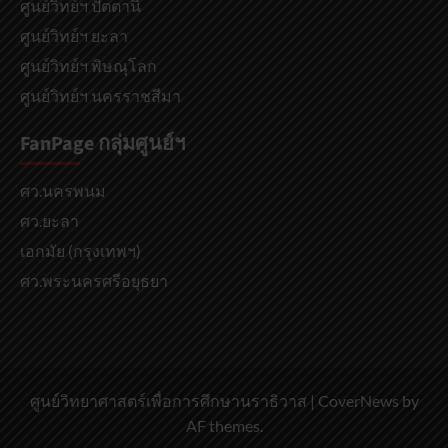
ศูนย์วิทย์ฯ ปัตตานี
ศูนย์วิทย์ฯ ยะลา
ศูนย์วิทย์ฯ พิษณุโลก
ศูนย์วิทย์ฯ นครราชสีมา
FanPage กลุ่มศูนย์ฯ
ศว.นครพนม
ศว.ยะลา
เอกมัย (กรุงเทพฯ)
ศว.พระนครศรีอยุธยา
ศูนย์วิทยาศาสตร์เพื่อการศึกษานราธิวาส
|
CoverNews
by
AF themes.