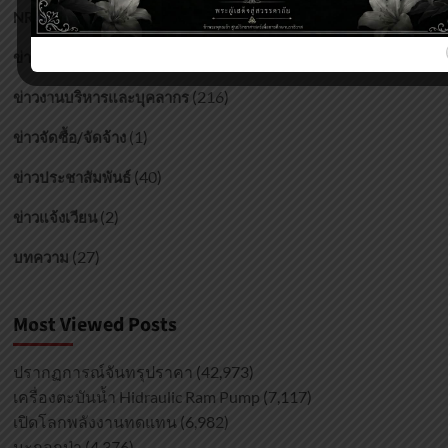
(17)
NRSC
(173)
ข่าวกิจกรรมศูนย์ฯ
(216)
ข่าวงานบริหารและบุคลากร
(1)
ข่าวจัดซื้อ/จัดจ้าง
(40)
ข่าวประชาสัมพันธ์
(2)
ข่าวแจ้งเวียน
(27)
บทความ
Most Viewed Posts
ปรากฏการณ์จันทรุปราคา
(42,973)
เครื่องตะบันน้ำ Hidraulic Ram Pump
(7,117)
เปิดโลกพลังงานทดแทน
(6,982)
มะกอกป่า
(4,376)