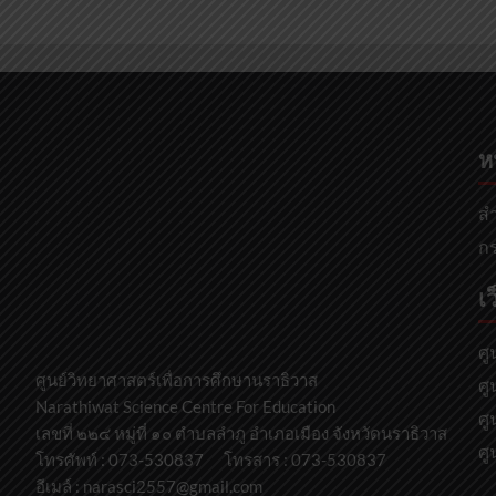
ห
สำ
กร
เว
ศู
ศูนย์วิทยาศาสตร์เพื่อการศึกษานราธิวาส
ศู
Narathiwat Science Centre For Education
ศู
เลขที่ ๒๒๔ หมู่ที่ ๑๐ ตำบลลำภู อำเภอเมือง จังหวัดนราธิวาส
ศู
โทรศัพท์ : 073-530837 โทรสาร : 073-530837
อีเมล์ : narasci2557@gmail.com