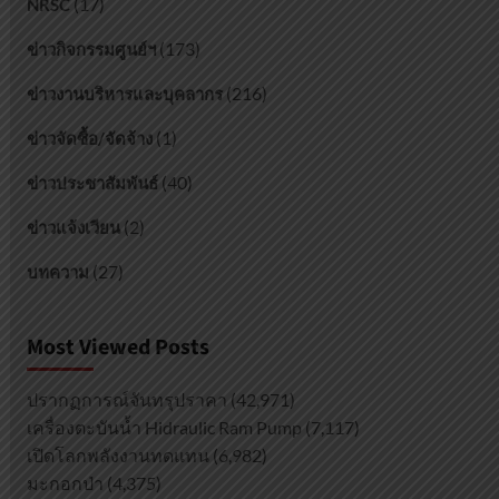
(17)
NRSC
(173)
ข่าวกิจกรรมศูนย์ฯ
(216)
ข่าวงานบริหารและบุคลากร
(1)
ข่าวจัดซื้อ/จัดจ้าง
(40)
ข่าวประชาสัมพันธ์
(2)
ข่าวแจ้งเวียน
(27)
บทความ
Most Viewed Posts
ปรากฏการณ์จันทรุปราคา
(42,971)
เครื่องตะบันน้ำ Hidraulic Ram Pump
(7,117)
เปิดโลกพลังงานทดแทน
(6,982)
มะกอกป่า
(4,375)