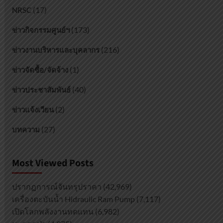
(17)
NRSC
(173)
ข่าวกิจกรรมศูนย์ฯ
(216)
ข่าวงานบริหารและบุคลากร
(1)
ข่าวจัดซื้อ/จัดจ้าง
(40)
ข่าวประชาสัมพันธ์
(2)
ข่าวแจ้งเวียน
(27)
บทความ
Most Viewed Posts
ปรากฏการณ์จันทรุปราคา
(42,969)
เครื่องตะบันน้ำ Hidraulic Ram Pump
(7,117)
เปิดโลกพลังงานทดแทน
(6,982)