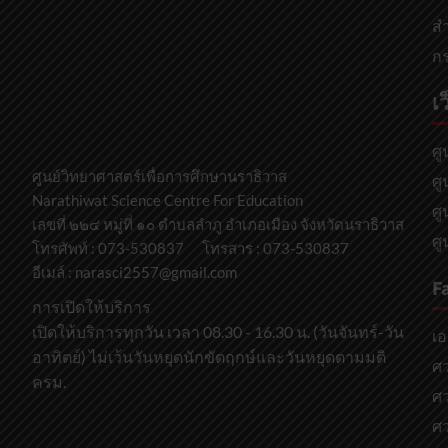
สำ
กร
เว
ศู
ศูนย์วิทยาศาสตร์เพื่อการศึกษานราธิวาส
ศู
Narathiwat Science Centre For Education
ศู
เลขที่ ๒๒๔ หมู่ที่ ๑๐ ตำบลลำภู อำเภอเมือง จังหวัดนราธิวาส
ศู
โทรศัพท์ : 073-530837 โทรสาร : 073-530837
อีเมล์ : narasci2557@gmail.com
F
การเปิดให้บริการ
เปิดให้บริการทุกวัน เวลา 08.30 - 16.30 น. (วันจันทร์-วัน
เอ
อาทิตย์) ไม่เว้นวันหยุดนักขัตฤกษ์และวันหยุดตามมติ
ศว
ครม.
ศว
ศว