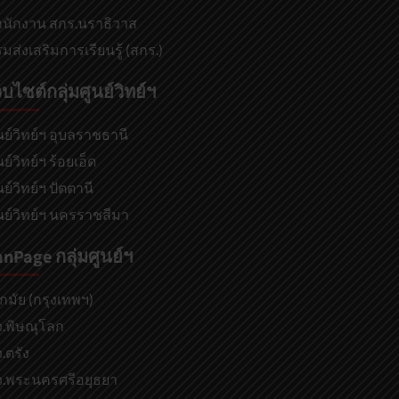
นักงาน สกร.นราธิวาส
มส่งเสริมการเรียนรู้ (สกร.)
็บไซต์กลุ่มศูนย์วิทย์ฯ
นย์วิทย์ฯ อุบลราชธานี
นย์วิทย์ฯ ร้อยเอ็ด
นย์วิทย์ฯ ปัตตานี
นย์วิทย์ฯ นครราชสีมา
anPage กลุ่มศูนย์ฯ
กมัย (กรุงเทพฯ)
.พิษณุโลก
.ตรัง
.พระนครศรีอยุธยา