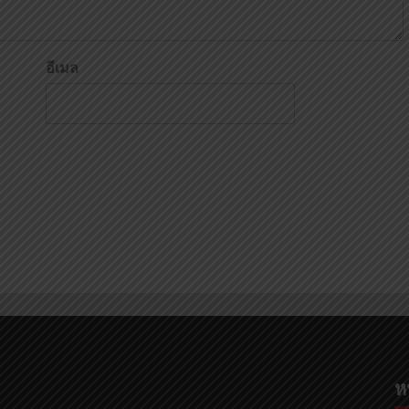
อีเมล
ห