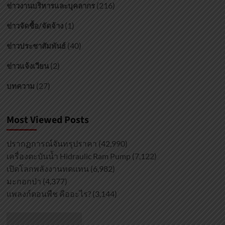
(216)
ข่าวงานบริหารและบุคลากร
(1)
ข่าวจัดซื้อ/จัดจ้าง
(40)
ข่าวประชาสัมพันธ์
(2)
ข่าวแจ้งเวียน
(27)
บทความ
Most Viewed Posts
ปรากฏการณ์จันทรุปราคา
(42,990)
เครื่องตะบันน้ำ Hidraulic Ram Pump
(7,122)
เปิดโลกพลังงานทดแทน
(6,982)
มะกอกป่า
(4,377)
แพลงก์ตอนพืช คืออะไร?
(3,144)