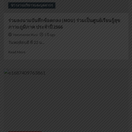
ข่าวงานบริหารและบุคลากร
ร่วมลงนามบันทึกข้อตกลง (MOU) ร่วมเป็นศูนย์เรียนรู้สุข
ภาวะภูมิภาค ประจำปี 2566
Yeesmanee Musi
3 ปี ago
วันพฤหัสบดี ที่ 22 ม...
Read
Read More
more
about
ร่วม
ลง
นาม
บันทึก
ข้อ
ตกลง
(MOU)
ร่วม
เป็น
ศูนย์
เรียน
รู้