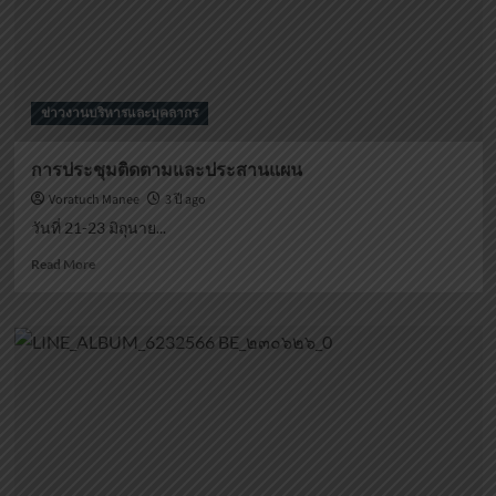
ระบบ
ฐาน
ข้อมูล
กำลัง
พัฒนา
ข่าวงานบริหารและบุคลากร
กำลัง
คน
ระดับ
การประชุมติดตามและประสานแผน
จังหวัด
Voratuch Manee
3 ปี ago
วันที่ 21-23 มิถุนาย...
Read
Read More
more
about
การ
ประชุม
ติดตาม
และ
ประสาน
แผน