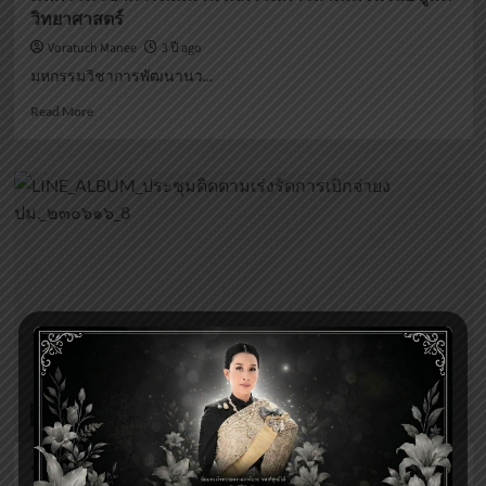
วิทยาศาสตร์
Voratuch Manee
3 ปี ago
มหกรรมวิชาการพัฒนานว...
Read
Read More
more
about
มหกรรม
วิชาการ
พัฒนา
นวัตกรรม
ก้าว
ล้ำ
เทคโนโลยี
สู่
มิติ
วิทยาศาสตร์
ข่าวงานบริหารและบุคลากร
ประชุมติดตามเร่งรัดการเบิกจ่ายงบประมาณและการใช้