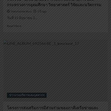
ของ
กระทรวงการอุดมศึกษา วิทยาศาสตร์ วิจัยและนวัตกรรม
ส่วน
ราชการ
Yeesmanee Musi
3 ปี ago
ใน
วันที่ 15 มิถุนายน 2...
จังหวัด
นราธิวาส
Read
Read More
ประจำ
more
ปีงบประมาณ
about
พ.ศ.2566
กิจกรรม
ครั้ง
“เสวนา
ที่
ยาม
3/
เช้า”กระทรวง
2566
ศึกษาธิการ
และ
กระทรวง
การ
อุดมศึกษา
วิทยาศาสตร์
วิจัย
และ
ข่าวงานบริหารและบุคลากร
นวัตกรรม
โครงการส่งเสริมการมีส่วนร่วมของภาคีเครือข่ายและ