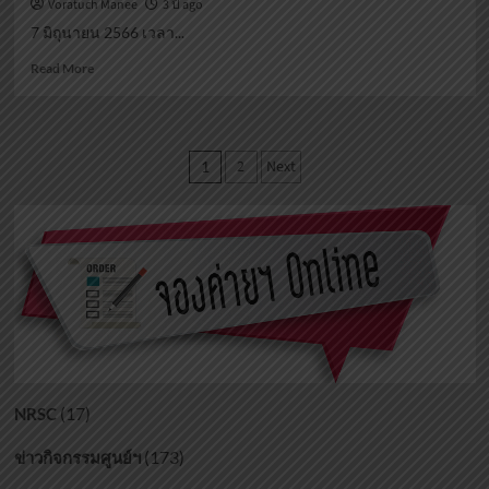
Voratuch Manee
3 ปี ago
7 มิถุนายน 2566 เวลา...
Read
Read More
more
about
ร่วม
พิธี
Posts
2
Next
1
สัก
pagination
กา
ระ
ศาลหลักเมือง
จังหวัด
นราธิวาส
(17)
NRSC
(173)
ข่าวกิจกรรมศูนย์ฯ