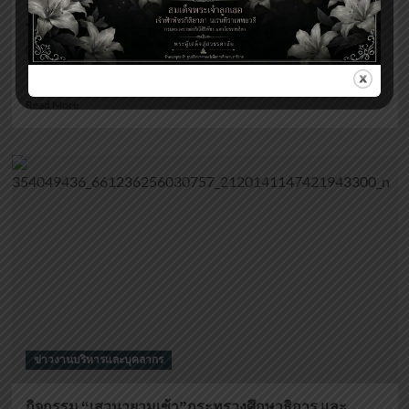
จ่ายของภาครัฐของส่วนราชการในจังหวัดนราธิวาส
ประจำปีงบประมาณ พ.ศ.2566 ครั้งที่ 3/ 2566
Yeesmanee Musi
3 ปี ago
วันที่ 16 มิถุนายน 2...
Read
Read More
more
about
ประชุม
ติดตาม
เร่งรัด
การ
เบิก
จ่าย
งบ
ประมาณ
และ
การ
ใช้
จ่าย
ข่าวงานบริหารและบุคลากร
ของ
ภาค
รัฐ
กิจกรรม “เสวนายามเช้า”กระทรวงศึกษาธิการ และ