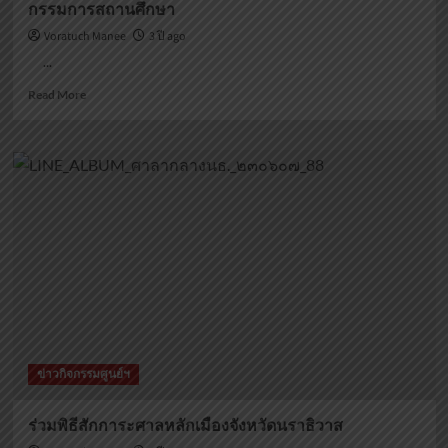
กรรมการสถานศึกษา
Voratuch Manee
3 ปี ago
...
Read
Read More
more
about
โครงการ
ส่ง
เสริม
การ
มี
ส่วน
ร่วม
ของ
ภาคี
เครือ
ข่าย
และ
ข่าวกิจกรรมศูนย์ฯ
กรรมการ
สถาน
ศึกษา
ร่วมพิธีสักการะศาลหลักเมืองจังหวัดนราธิวาส