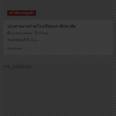
รอบ
สมเด็จ
ข่าวกิจกรรมศูนย์ฯ
พระ
อริ
ยวง
ประสานงานร่วมโรงเรียนนราสิกขาลัย
ศาคต
Voratuch Manee
3 ปี ago
ญาณ
สมเด็จ
วันพฤหัสบดี ที่ 22 ม...
พระ
Read
สังฆราช
Read More
more
สกล
about
มหา
ประสาน
ปริณายก
งาน
26
ร่วม
มิถุนายน
โรงเรียน
2566
นรา
สิกขา
ลัย