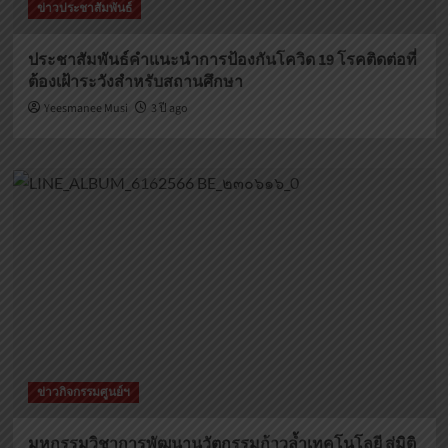
ข่าวประชาสัมพันธ์
สุข
ภาวะ
ภูมิภาค
ประชาสัมพันธ์คำแนะนำการป้องกันโควิด 19 โรคติดต่อที่
ประจำ
ต้องเฝ้าระวังสำหรับสถานศึกษา
ปี
2566
Yeesmanee Musi
3 ปี ago
ข่าวกิจกรรมศูนย์ฯ
มหกรรมวิชาการพัฒนานวัตกรรมก้าวล้ำเทคโนโลยี สู่มิติ